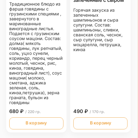
запеченные с сыром
Традиционное блюдо из
фарша говядины с
Горячая закуска из
грузинскими специями ,
запеченных
завернутого в
шампиньонов и сыра
маринованные
сулугуни. Состав:
виноградные листья.
шампиньоны, сливки,
Подается с грузинским
сванская соль, чеснок,
соусом мацони. Состав:
сыр сулугуни, сыр
долма( мякоть
моцарелла, петрушка,
говядины, лук репчатый,
кинза
соль, уцхо сунели,
кориандр, перец черный
молотый, чеснок, рис,
кинза, говядина,
виноградный лист), соус
мацони( молоко,
сметана, аджика
зеленая, соль,
кинза,петрушка), зерна
граната, бульон из
говядины
680 ₽
490 ₽
/ 220 гр.
/ 170 гр.
В корзину
В корзину