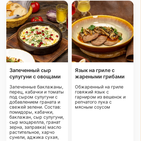
Запеченный сыр
Язык на гриле с
сулугуни с овощами
жареными грибами
Запеченные баклажаны,
Обжаренный на гриле
перец, кабачки и томаты
говяжий язык с
под сыром сулугуни с
гарниром из вешенок и
добавлением граната и
репчатого лука с
свежей зелени. Состав:
мясным соусом
помидоры, кабачки,
баклажан, сыр сулугуни,
сыр моцарелла, гранат
зерна, заправка( масло
растительное, харчо
сунели, аджика сухая,