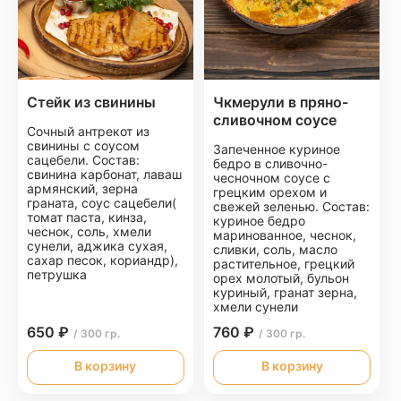
Стейк из свинины
Чкмерули в пряно-
сливочном соусе
Сочный антрекот из
свинины с соусом
Запеченное куриное
сацебели. Состав:
бедро в сливочно-
свинина карбонат, лаваш
чесночном соусе с
армянский, зерна
грецким орехом и
граната, соус сацебели(
свежей зеленью. Состав:
томат паста, кинза,
куриное бедро
чеснок, соль, хмели
маринованное, чеснок,
сунели, аджика сухая,
сливки, соль, масло
сахар песок, кориандр),
растительное, грецкий
петрушка
орех молотый, бульон
куриный, гранат зерна,
хмели сунели
650 ₽
760 ₽
/ 300 гр.
/ 300 гр.
В корзину
В корзину