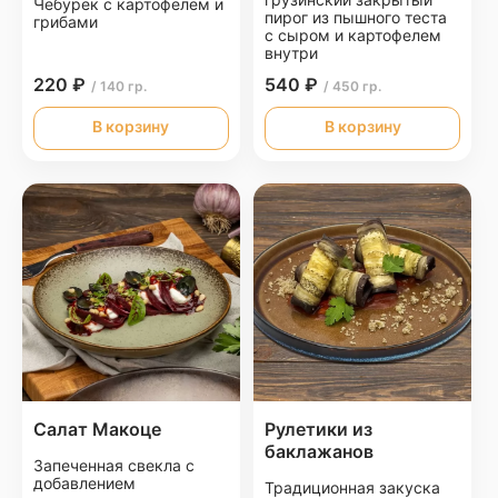
Чебурек с картофелем и
пирог из пышного теста
грибами
с сыром и картофелем
внутри
220 ₽
540 ₽
/ 140 гр.
/ 450 гр.
В корзину
В корзину
Салат Макоце
Рулетики из
баклажанов
Запеченная свекла с
добавлением
Традиционная закуска