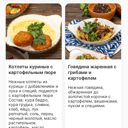
Котлеты куриные с
Говядина жаренная с
картофельным пюре
грибами и
картофелем
Нежные котлеты из
курицы с добавлением и
Нежная говядина,
лука и специй, подаются
обжаренная до
с картофельным пюре
золотистой корочки с
Состав: кура бедро,
картофелем, вешенками,
кура грудка, сливки,
луком и специями.
хлеб, яйцо, лук
репчатый, соль, перец
черный молотый, масло
растительное.
картофель, масло