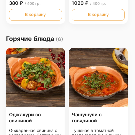
380 ₽
1020 ₽
/ 400 гр.
/ 400 гр.
В корзину
В корзину
Горячие блюда
(6)
Оджахури со
Чашушули с
свининой
говядиной
Обжаренная свинина с
Тушеная в томатной