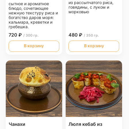
из рассыпчатого риса,
сытное и ароматное
говядины, с луком и
блюдо, сочетающее
морковью
нежную текстуру риса и
богатство даров моря:
кальмара, креветки и
гребешка.
720 ₽
480 ₽
/ 300 гр.
/ 350 гр.
В корзину
В корзину
Чанахи
Люля кебаб из