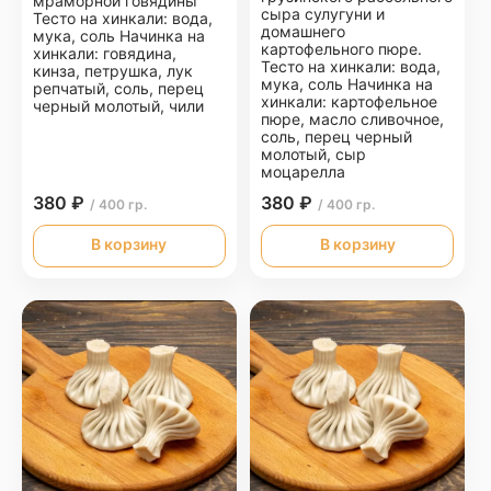
мраморной говядины
сыра сулугуни и
Тесто на хинкали: вода,
домашнего
мука, соль Начинка на
картофельного пюре.
хинкали: говядина,
Тесто на хинкали: вода,
кинза, петрушка, лук
мука, соль Начинка на
репчатый, соль, перец
хинкали: картофельное
черный молотый, чили
пюре, масло сливочное,
соль, перец черный
молотый, сыр
моцарелла
380 ₽
380 ₽
/ 400 гр.
/ 400 гр.
В корзину
В корзину