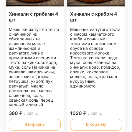
Хинкали с грибами 4
Хинкали с крабом 4
шт
шт
Мешочки из тугого теста
Мешочек из тугого теста
с начинкой из
с мясом камчатского
обжаренных на
краба и сочными
сливочном масле
томатами в сливочном
шампиньонов и
соусе на основе
репчатого лука с
кокосового молока.
ароматными специями.
Тесто на хинкали: вода,
Тесто на хинкали: вода,
мука, соль Начинка на
мука, соль Начинка на
хинкали: краб, помидор,
хинкали: шампиньоны,
сливки, кокосовое
зелень микс ( кинза,
молоко, соль, крахмал
петрушка, укроп),лук
кукурузный,
репчатый, масло
аджиномото
растительное ,масло
сливочное, соль,
сванская соль, перец
черный молотый
380 ₽
1020 ₽
/ 400 гр.
/ 400 гр.
В корзину
В корзину