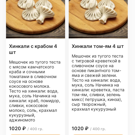
Хинкали с крабом 4
Хинкали том-ям 4 шт
шт
Мешочек из тугого теста
с тигровой креветкой в
Мешочек из тугого теста
сливочном соусе на
с мясом камчатского
основе пикантного том-
краба и сочными
яма и свежей зелени.
томатами в сливочном
Тесто на хинкали: вода,
соусе на основе
мука, соль Начинка на
кокосового молока.
хинкали: креветка, паста
Тесто на хинкали: вода,
том-ям, сливки, зелень
мука, соль Начинка на
микс( петрушка, кинза),
хинкали: краб, помидор,
сыр творожный,
сливки, кокосовое
крахмал кукурузный
молоко, соль, крахмал
кукурузный,
аджиномото
1020 ₽
1020 ₽
/ 400 гр.
/ 400 гр.