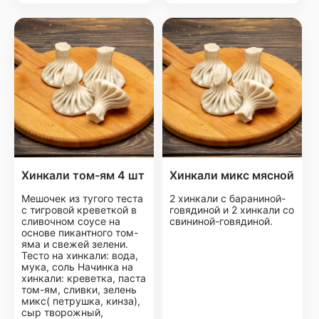
Хинкали том-ям 4 шт
Хинкали микс мясной
Мешочек из тугого теста
2 хинкали с бараниной-
с тигровой креветкой в
говядиной и 2 хинкали со
сливочном соусе на
свининой-говядиной.
основе пикантного том-
яма и свежей зелени.
Тесто на хинкали: вода,
мука, соль Начинка на
хинкали: креветка, паста
том-ям, сливки, зелень
микс( петрушка, кинза),
сыр творожный,