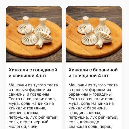
Хинкали с говядиной
Хинкали с бараниной
и свининой 4 шт
и говядиной 4 шт
Мешочки из тугого теста
Мешочки из тугого теста
с пряным фаршем из
с пряным фаршем из
свинины и говядины
баранины и говядины
Тесто на хинкали: вода,
Тесто на хинкали: вода,
мука, соль Начинка на
мука, соль Начинка на
хинкали: говядина,
хинкали: баранина,
свинина, кинза,
говядина, кинза,
петрушка, лук репчатый,
петрушка, лук репчатый,
соль, перец черный
соль, кориандр,
молотый, чили
сванская соль, перец