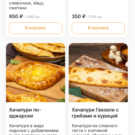
сливочное, яйцо,
сметана
650 ₽
350 ₽
/ 400 гр.
/ 210 гр.
В корзину
В корзину
Хачапури по-
Хачапури Гвезели с
аджарски
грибами и курицей
Хачапури в виде
Хачапури из слоеного
лодочки с добавлением
теста с копченой