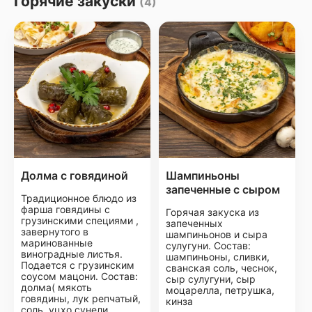
Горячие закуски
(4)
Долма с говядиной
Шампиньоны
запеченные с сыром
Традиционное блюдо из
фарша говядины с
Горячая закуска из
грузинскими специями ,
запеченных
завернутого в
шампиньонов и сыра
маринованные
сулугуни. Состав:
виноградные листья.
шампиньоны, сливки,
Подается с грузинским
сванская соль, чеснок,
соусом мацони. Состав:
сыр сулугуни, сыр
долма( мякоть
моцарелла, петрушка,
говядины, лук репчатый,
кинза
соль, уцхо сунели,