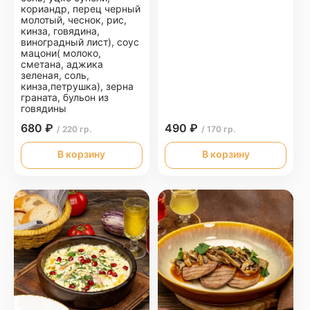
кориандр, перец черный
молотый, чеснок, рис,
кинза, говядина,
виноградный лист), соус
мацони( молоко,
сметана, аджика
зеленая, соль,
кинза,петрушка), зерна
граната, бульон из
говядины
680 ₽
490 ₽
/ 220 гр.
/ 170 гр.
В корзину
В корзину