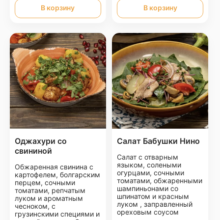
В корзину
В корзину
Оджахури со
Салат Бабушки Нино
свининой
Салат с отварным
языком, солеными
Обжаренная свинина с
огурцами, сочными
картофелем, болгарским
томатами, обжаренными
перцем, сочными
шампиньонами со
томатами, репчатым
шпинатом и красным
луком и ароматным
луком , заправленный
чесноком, с
ореховым соусом
грузинскими специями и