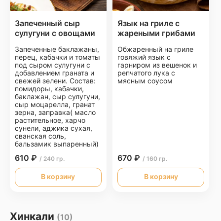
Запеченный сыр
Язык на гриле с
сулугуни с овощами
жареными грибами
Запеченные баклажаны,
Обжаренный на гриле
перец, кабачки и томаты
говяжий язык с
под сыром сулугуни с
гарниром из вешенок и
добавлением граната и
репчатого лука с
свежей зелени. Состав:
мясным соусом
помидоры, кабачки,
баклажан, сыр сулугуни,
сыр моцарелла, гранат
зерна, заправка( масло
растительное, харчо
сунели, аджика сухая,
сванская соль,
бальзамик выпаренный)
610 ₽
670 ₽
/ 240 гр.
/ 160 гр.
В корзину
В корзину
Хинкали
(10)