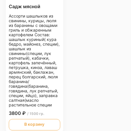
Садж мясной
Ассорти шашлыков из
свинины, курицы, люля
из баранины с овощами
гриль и обжаренным
картофелем Состав:
шашлык куриный( кура
бедро, майонез, специи),
шашлык из
свинины(специи, лук
репчатый), кабачки,
картофель запечённый,
петрушка, кинза, лаваш
армянский, баклажан,
перец болгарский, люля
баранина/
говядина(баранина,
говядина, лук репчатый,
специи, яйцо), заправка
салтная(масло
растительное специи
3800 ₽
/ 1500 гр.
В корзину