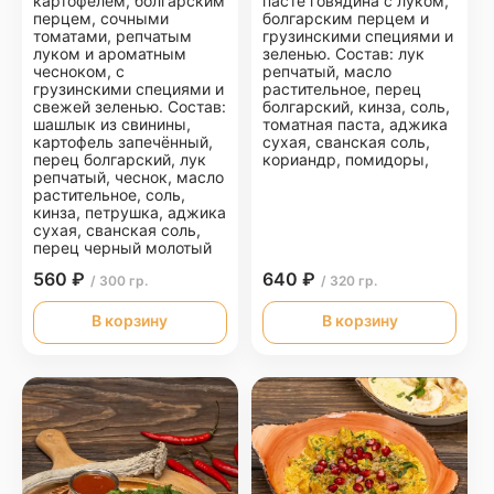
картофелем, болгарским
пасте говядина с луком,
перцем, сочными
болгарским перцем и
томатами, репчатым
грузинскими специями и
луком и ароматным
зеленью. Состав: лук
чесноком, с
репчатый, масло
грузинскими специями и
растительное, перец
свежей зеленью. Состав:
болгарский, кинза, соль,
шашлык из свинины,
томатная паста, аджика
картофель запечённый,
сухая, сванская соль,
перец болгарский, лук
кориандр, помидоры,
репчатый, чеснок, масло
растительное, соль,
кинза, петрушка, аджика
сухая, сванская соль,
перец черный молотый
560 ₽
640 ₽
/ 300 гр.
/ 320 гр.
В корзину
В корзину