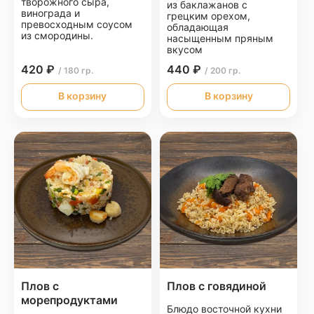
творожного сыра,
из баклажанов с
винограда и
грецким орехом,
превосходным соусом
обладающая
из смородины.
насыщенным пряным
вкусом
420 ₽
440 ₽
/ 180 гр.
/ 200 гр.
В корзину
В корзину
Плов с
Плов с говядиной
морепродуктами
Блюдо восточной кухни