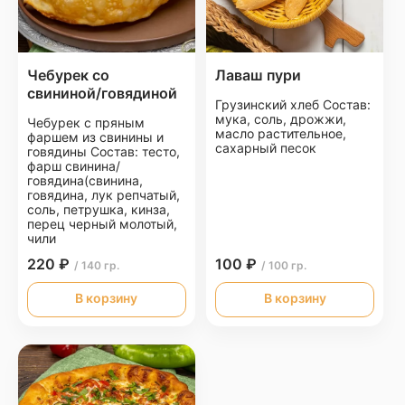
Чебурек со
Лаваш пури
свининой/говядиной
Грузинский хлеб Состав:
мука, соль, дрожжи,
Чебурек с пряным
масло растительное,
фаршем из свинины и
сахарный песок
говядины Состав: тесто,
фарш свинина/
говядина(свинина,
говядина, лук репчатый,
соль, петрушка, кинза,
перец черный молотый,
чили
220 ₽
100 ₽
/ 140 гр.
/ 100 гр.
В корзину
В корзину