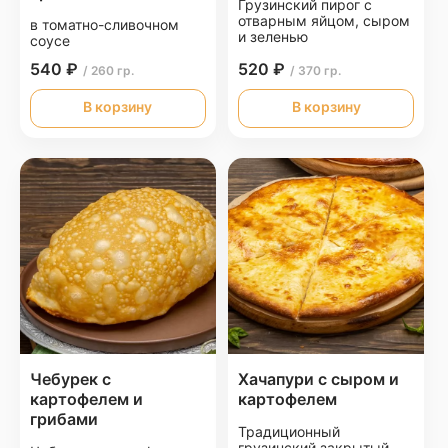
Грузинский пирог с
отварным яйцом, сыром
в томатно-сливочном
и зеленью
соусе
540 ₽
520 ₽
/ 260 гр.
/ 370 гр.
В корзину
В корзину
Чебурек с
Хачапури с сыром и
картофелем и
картофелем
грибами
Традиционный
грузинский закрытый