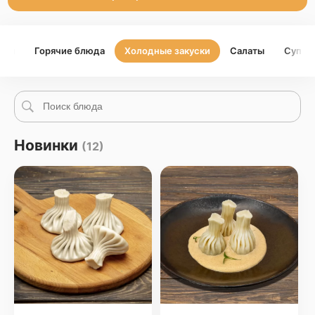
али
Горячие блюда
Холодные закуски
Салаты
Супы
Новинки
(12)