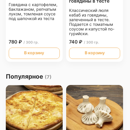
говядины в тесте
Говядина с картофелем,
баклажаном, репчатым
Классический люля
луком, томленая соусе
кебаб из говядины,
под шапочкой из теста
запеченный в тесте.
Подается с томатным
соусом и капустой по-
гурийски.
780 ₽
740 ₽
/ 300 гр.
/ 300 гр.
В корзину
В корзину
Популярное
(7)