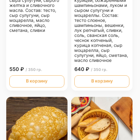
сыра сулугуни, сырого
курицей, обжаренными
желтка и сливочного
шампиньонами, луком и
масла. Состав: тесто,
сыром сулугуни и
сыр сулугуни, сыр
моцареллы. Состав:
моцарелла, масло
тесто слоеное,
сливочное, яйцо,
шампиньоны, вешенки,
сметана, сливки
лук репчатый, сливки,
соль, сванская соль,
чеснок копченый,
курица копченая, сыр
моцарелла, сыр
сулугуни, яйцо, сметана,
масло сливочное
550 ₽
640 ₽
/ 350 гр.
/ 350 гр.
В корзину
В корзину