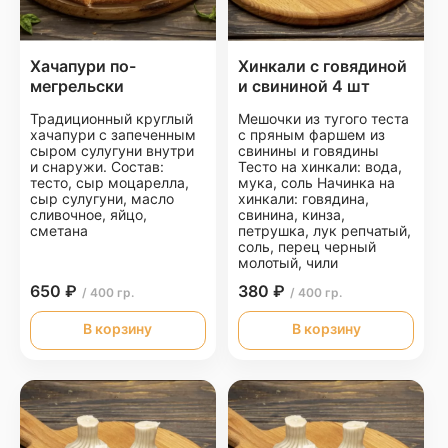
Хачапури по-
Хинкали с говядиной
мегрельски
и свининой 4 шт
Традиционный круглый
Мешочки из тугого теста
хачапури с запеченным
с пряным фаршем из
сыром сулугуни внутри
свинины и говядины
и снаружи. Состав:
Тесто на хинкали: вода,
тесто, сыр моцарелла,
мука, соль Начинка на
сыр сулугуни, масло
хинкали: говядина,
сливочное, яйцо,
свинина, кинза,
сметана
петрушка, лук репчатый,
соль, перец черный
молотый, чили
650 ₽
380 ₽
/ 400 гр.
/ 400 гр.
В корзину
В корзину