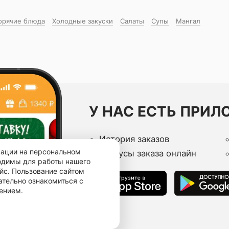
орячие блюда
Холодные закуски
Салаты
Супы
Мангал
У НАС ЕСТЬ ПРИЛ
История заказов
мации на персональном
Статусы заказа онлайн
ходимы для работы нашего
йс. Пользование сайтом
ательно ознакомиться с
шением
.