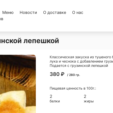
Меню
Новости
О доставке
О нас
ыв
инской лепешкой
Классическая закуска из тушеного 
лука и чеснока с добавлением грузи
Подается с грузинской лепешкой
380
₽
/
280
гр.
Пищевая ценность в 100г.:
2
2
белки
жиры