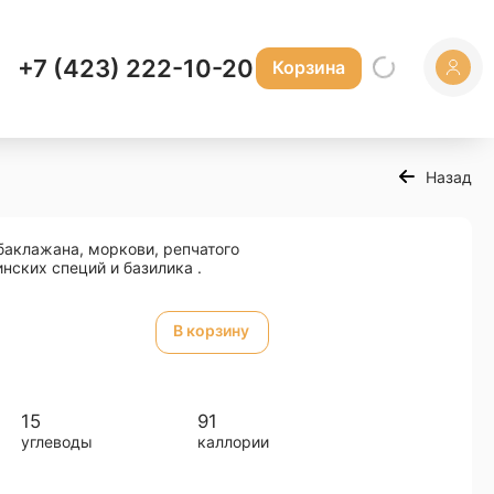
+7 (423) 222-10-20
Корзина
Назад
баклажана, моркови, репчатого
нских специй и базилика .
В корзину
15
91
углеводы
каллории