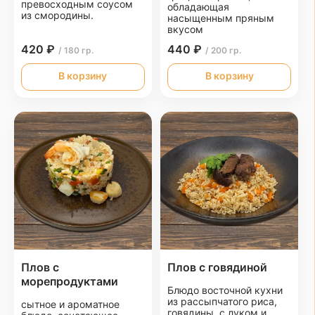
превосходным соусом
обладающая
из смородины.
насыщенным пряным
вкусом
420 ₽
440 ₽
/ 180 гр.
/ 200 гр.
В корзину
В корзину
Плов с
Плов с говядиной
морепродуктами
Блюдо восточной кухни
из рассыпчатого риса,
сытное и ароматное
говядины, с луком и