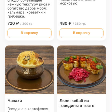
блюдо, сочетающее
морковью
нежную текстуру риса и
богатство даров моря:
кальмара, креветки и
гребешка.
720 ₽
480 ₽
/ 300 гр.
/ 350 гр.
В корзину
В корзину
Чанахи
Люля кебаб из
говядины в тесте
Говядина с картофелем,