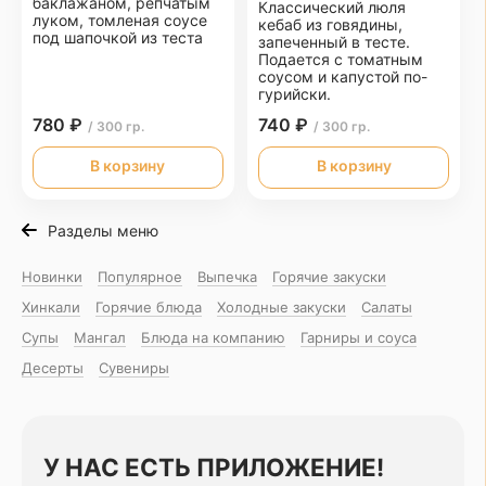
баклажаном, репчатым
Классический люля
луком, томленая соусе
кебаб из говядины,
под шапочкой из теста
запеченный в тесте.
Подается с томатным
соусом и капустой по-
гурийски.
780 ₽
740 ₽
/ 300 гр.
/ 300 гр.
В корзину
В корзину
Разделы меню
Новинки
Популярное
Выпечка
Горячие закуски
Хинкали
Горячие блюда
Холодные закуски
Салаты
Супы
Мангал
Блюда на компанию
Гарниры и соуса
Десерты
Сувениры
У НАС ЕСТЬ ПРИЛОЖЕНИЕ!