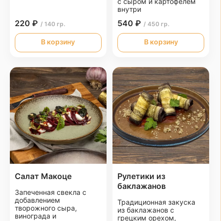
с сыром и картофелем
внутри
220 ₽
540 ₽
/ 140 гр.
/ 450 гр.
В корзину
В корзину
Салат Макоце
Рулетики из
баклажанов
Запеченная свекла с
добавлением
Традиционная закуска
творожного сыра,
из баклажанов с
винограда и
грецким орехом,