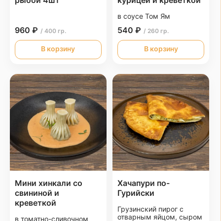
рыбой 4шт
курицей и креветкой
в соусе Том Ям
960 ₽
540 ₽
/ 400 гр.
/ 260 гр.
В корзину
В корзину
Мини хинкали со
Хачапури по-
свининой и
Гурийски
креветкой
Грузинский пирог с
отварным яйцом, сыром
в томатно-сливочном