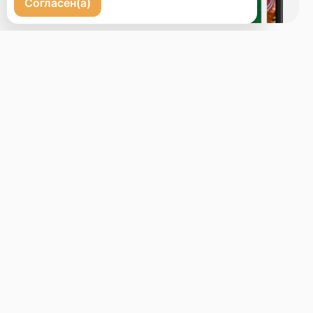
Согласен(а)
Бронь стола
Меню
Новости
Доставка и оплата
О нас
Оставить отзыв
+7 (423) 222-10-20
Телефон доставки
hinkali01.vl@fg-dv.com
Вопросы и предложения