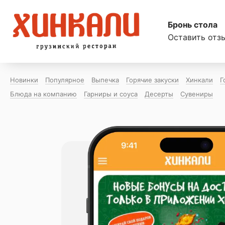
Бронь стола
Оставить отз
Новинки
Популярное
Выпечка
Горячие закуски
Хинкали
Г
Блюда на компанию
Гарниры и соуса
Десерты
Сувениры