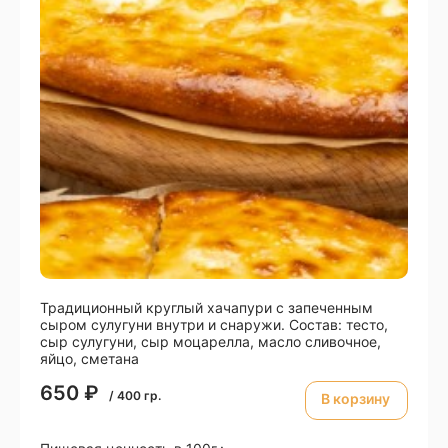
Традиционный круглый хачапури с запеченным
сыром сулугуни внутри и снаружи. Состав: тесто,
сыр сулугуни, сыр моцарелла, масло сливочное,
яйцо, сметана
650
₽
/
400
гр.
В корзину