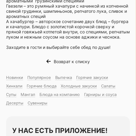
ароматными грузинскими специями
Гвезели – это румяный хачапури с начинкой из копченной
свиной грудинки, шампиньонов, репчатого лука, сливок и
ароматных специй
А хачабургер – авторское сочетание двух блюд – бургера
и хачапури. Блюдо с золотистой корочкой сверху и
пряной говяжьей котлетой внутри, со специями, репчатым
луком и нежным соусом на основе аджики и чеснока.
Заходите в гости и выбирайте себе обед по душе!
Возврат к списку
Новинки
Популярное
Выпечка
Горячие закуски
Хинкали
Горячие блюда
Холодные закуски
Салаты
Супы
Мангал
Блюда на компанию
Гарниры и соуса
Десерты
Сувениры
У НАС ЕСТЬ ПРИЛОЖЕНИЕ!