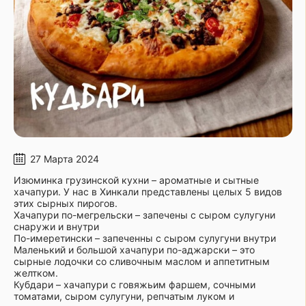
27 Марта 2024
Изюминка грузинской кухни – ароматные и сытные
хачапури. У нас в Хинкали представлены целых 5 видов
этих сырных пирогов.
Хачапури по-мегрельски – запечены с сыром сулугуни
снаружи и внутри
По-имеретински – запеченны с сыром сулугуни внутри
Маленький и большой хачапури по-аджарски – это
сырные лодочки со сливочным маслом и аппетитным
желтком.
Кубдари – хачапури с говяжьим фаршем, сочными
томатами, сыром сулугуни, репчатым луком и