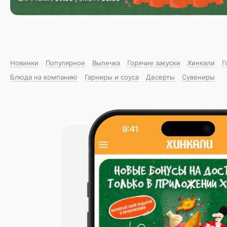
Новинки
Популярное
Выпечка
Горячие закуски
Хинкали
Г
Блюда на компанию
Гарниры и соуса
Десерты
Сувениры