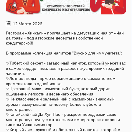
12 Марта 2026
Ресторан «Хинкали» приглашает на дегустацию чая от «Чай
да травы» под авторские десерты из собственной
кондитерской!
В программе коллекция напитков "Вкусно для иммунитета":
✨Тибетский секрет - загадочный напиток, который унесет вас
в самое сердце Гималаев и раскроет вкус древних традиций
чаепития.
✨Летние ягоды - яркое ворспоминание о самом теплом
времени года в одной чашке.
✨Цветочный микс - изысканный букет, который дарит
ощущение легкости и весеннего обновления.
✨Не классический зеленый чай с жасмином - знакомый
аромат, зазвучавший по-новому, более глубоко и
многогранно.
✨Китайский чай Да Хун Пао - раскроет перед вами свою
многогранную душу с отголосками императорских пиров и
тишины Уишаньских гор.
✨Хитрый лис - лукавый и обаятельный напиток, который с