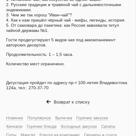
2. Русские традиции и травяной чай с дальневосточными
эндемиками.
3. Чем же так хорош "Иван-чай"?
4. Как к нам пришёл чёрный чай - мифы, легенды, история.
5. От самовара до пакетика: как Россия завоевала титул
чайной державы №1.
Гости продегустируют 5 видов чая под аккомпанемент
авторских десертов.
Продолжительность: 1 – 1,5 часа.
Количество мест ограничено.
Дегустация пройдет по адресу пр-т 100-летия Владивостока
124а, тел.: 270-37-70
Возврат к списку
Новинки
Популярное
Выпечка
Горячие закуски
Хинкали
Горячие блюда
Холодные закуски
Салаты
Супы
Мангал
Блюда на компанию
Гарниры и соуса